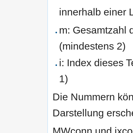
innerhalb einer
m: Gesamtzahl d
(mindestens 2)
i: Index dieses 
1)
Die Nummern kön
Darstellung ersche
MWconn und ixco