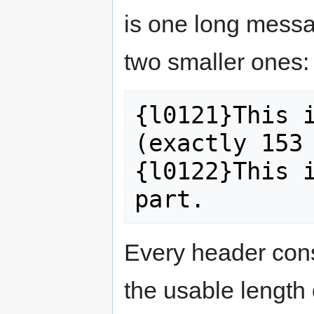
is one long messa
two smaller ones:
{l0121}This i
(exactly 153 
{l0122}This i
Every header cons
the usable length o