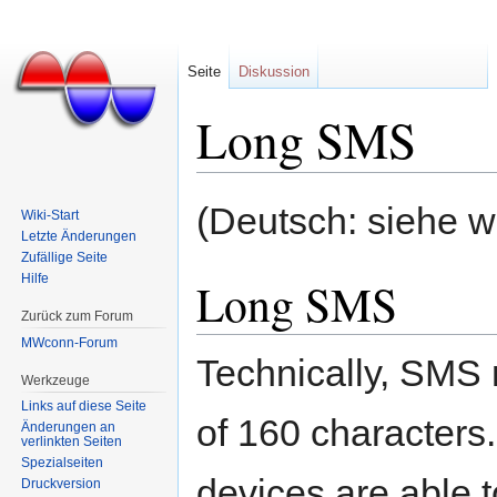
Seite
Diskussion
Long SMS
Wechseln zu:
Navigation
,
Suche
(Deutsch: siehe w
Wiki-Start
Letzte Änderungen
Zufällige Seite
Hilfe
Long SMS
Zurück zum Forum
MWconn-Forum
Technically, SMS
Werkzeuge
Links auf diese Seite
of 160 characters.
Änderungen an
verlinkten Seiten
Spezialseiten
devices are able 
Druckversion